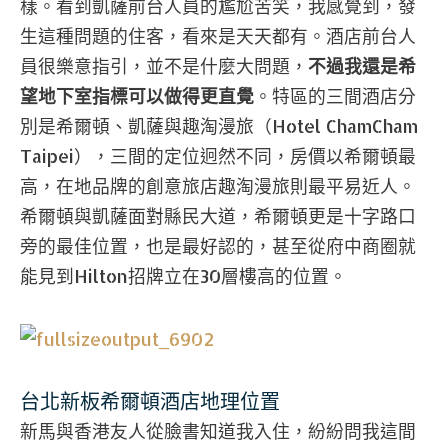
樣。看到凱薩前台人員的尷尬苦笑，我感覺到，發
生這種問題的住客，看來是天天都有。酒店前台人
員很樂意指引，並不是什麼大問題，
不過我還是希
望地下室指標可以做得更直覺
。特區的三間酒店分
別是希爾頓、凱薩與趣淘漫旅（Hotel ChamCham
Taipei），三間的定位迥然不同，房價以希爾頓最
高，在地品牌的創意旅店趣淘漫旅則最平易近人。
希爾頓與凱薩面對縣民大道，希爾頓更是十字路口
旁的最佳位置，也是最好認的，甚至從府中商圈就
能見到Hilton招牌立在30層樓高的位置。
台北新板希爾頓酒店地理位置
新馬與香港友人從臉書知道我入住，紛紛問我這間