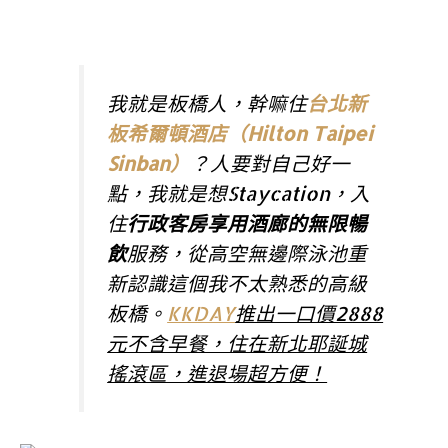
我就是板橋人，幹嘛住
台北新
板希爾頓酒店（Hilton Taipei
Sinban）
？人要對自己好一
點，我就是想Staycation，入
住
行政客房享用酒廊的無限暢
飲
服務，從高空無邊際泳池重
新認識這個我不太熟悉的高級
板橋。
KKDAY
推出一口價2888
元不含早餐，住在新北耶誕城
搖滾區，進退場超方便！