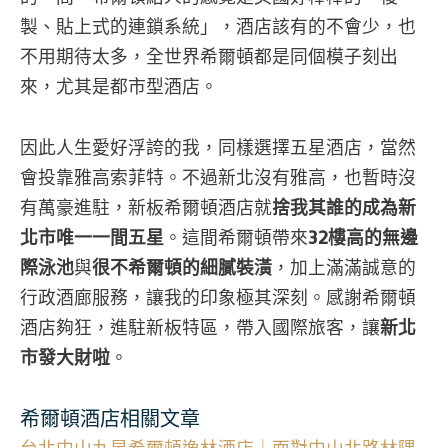
製、貼上式的連鎖系統」，酒店該有的不會少，也
不用期待太多，全世界希爾頓都是同個模子刻出
來，尤其是都市型酒店。
因此人生愛好浮誇的我，同樣選擇五星酒店，當然
會投靠雅高索菲特。不過新北沒有雅高，也暫時沒
有萬豪進駐，新板希爾頓酒店就
捨我其誰的成為新
北市唯一一間五星
。這間希爾頓帶來
32樓高的無邊
際泳池
與
很不希爾頓的細膩裝潢
，加上滿滿誠意的
行政酒廊服務，讓我的印象極其深刻。感謝希爾頓
酒店夠狂，進駐新板特區，帶入國際旅客，讓
新北
市發大財啦
。
希爾頓酒店相關文章
台北中山九昱希爾頓逸林酒店｜面對中山北路林隅