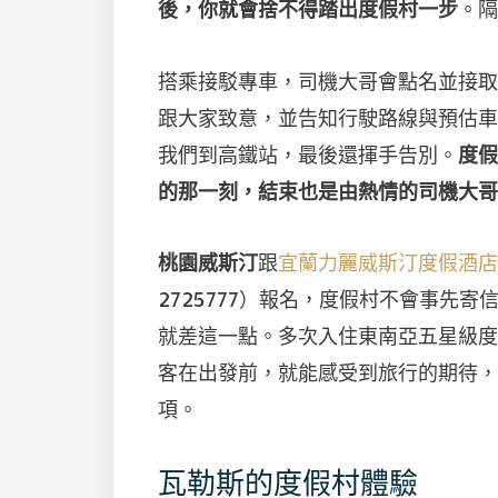
後，你就會捨不得踏出度假村一步
。隔
搭乘接駁專車，司機大哥會點名並接取
跟大家致意，並告知行駛路線與預估車
我們到高鐵站，最後還揮手告別。
度假
的那一刻，結束也是由熱情的司機大哥
桃園威斯汀
跟
宜蘭力麗威斯汀度假酒店
2725777）報名，度假村不會事先寄
就差這一點。多次入住東南亞五星級度
客在出發前，就能感受到旅行的期待，
項。
瓦勒斯的度假村體驗