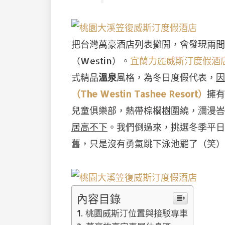
把台灣萬豪酒店列表攤開，會發現兩間掛
（Westin）。
宜蘭力麗威斯汀度假酒店（The
式精品
溫泉
風格，為冬日度假代表，
因
（The Westin Tashee Resort）
擁有
兒童俱樂部，熱帶棕櫚樹圍繞，瀰漫峇
居高不下
。我們倒過來，挑選冬季平日
舊，只是沒有勇氣跳下泳池罷了（笑）
內容目錄
桃園威斯汀位置與接駁專車