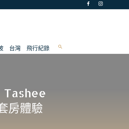
坡
台灣
飛行紀錄
Tashee
政套房體驗