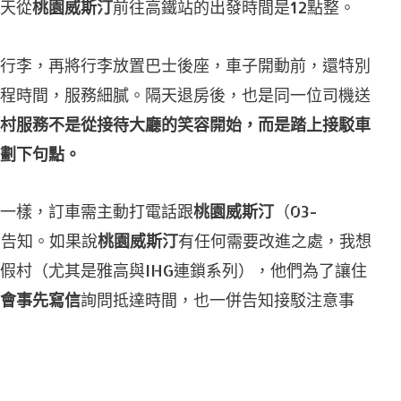
天從
桃園威斯汀
前往高鐵站的出發時間是12點整。
行李，再將行李放置巴士後座，車子開動前，還特別
程時間，服務細膩。隔天退房後，也是同一位司機送
村服務不是從接待大廳的笑容開始，而是踏上接駁車
劃下句點。
一樣，訂車需主動打電話跟
桃園威斯汀
（03-
信告知。如果說
桃園威斯汀
有任何需要改進之處，我想
假村（尤其是雅高與IHG連鎖系列），他們為了讓住
會事先寫信
詢問抵達時間，也一併告知接駁注意事