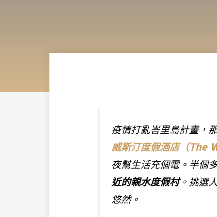
疫情打亂峇里島計畫，
威斯汀度假酒店（The West
夜幫生活充個電。
半個多
近的親水度假村
。挑選
悠然。