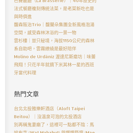
巴賽麗廳（La Brasserie）｜40年歷史的
法式餐廳複刻傳統法菜，是老菜新吃也是
與時俱進
馥森阪治Trio｜馥蘭朵集團全新風格泡湯
空間，感受森林沐浴的一景一物
雲杉樓｜豈只秘境，海拔1150公尺的森林
系自助吧，雲霧繚繞是最好陪伴
Molino de Urdániz 渥達尼斯磨坊｜味蕾
飛翔！只花半年就摘下米其林一星的西班
牙當代料理
熱門文章
台北北投雅樂軒酒店（Aloft Taipei
Beitou）｜沒溫泉可泡的北投酒店
別再稱鬼妻廟了，這裡可一點都不陰：馬
哈布寺 (Wat Mahabut) 與娜娜祭壇 (Mae