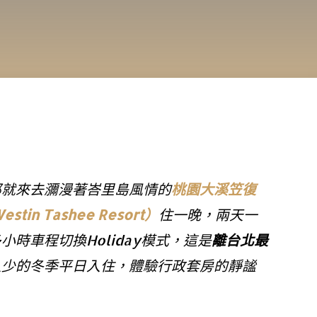
那就來去瀰漫著
峇里島風情
的
桃園大溪笠復
in Tashee Resort）
住一晚，
兩天一
小時車程切換Holiday模式，這
是
離台北最
人少的冬季平日入住，體驗行政套房的靜謐