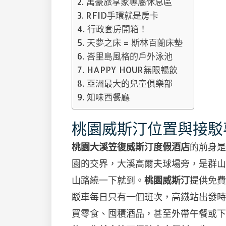
萬豪旅享家專屬休息區
RFID手環就是房卡
行政套房開箱！
天夢之床 = 斯林百蘭床墊
峇里島風格的戶外泳池
HAPPY HOUR無限暢飲
亞洲最大的兒童俱樂部
知味西餐廳
桃園威斯汀位置與接駁
桃園大溪笠復威斯汀度假酒店
的前身是
園的交界，大溪高爾夫球場旁，是群山
山路繞一下就到。
桃園威斯汀
提供免費
駁車每日只有一個班次，高鐵站出發時
買零食、囤積酒品，甚至外帶午餐或下