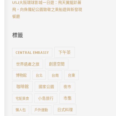
USJ大阪環球影城一日遊：飛天翼龍趴著
飛，向侏儸紀公園致敬之乘船遊與新發現
餐廳
標籤
下午茶
CENTRAL EMBASSY
世界遺產之旅
創意空間
博物館
台南
台東
台北
咖啡館
國家公園
夜市
市集
小島旅行
宅配美食
日式料理
懶人包
戶外運動