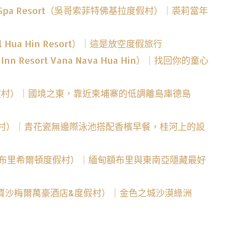
 Golf & Spa Resort（吳哥索菲特佛基拉度假村）｜裘莉當年
l Hua Hin Resort）｜這是放空度假旅行
 Resort Vana Nava Hua Hin）｜找回你的童心
虎克船長度假村）｜國境之東，靠近柬埔寨的低調離島庫德島
桂河X2度假村）｜青花瓷無邊際泳池搭配香檳早餐，桂河上的設
nd Spa（額布里希爾頓度假村）｜緬甸額布里與東南亞隱藏最好
t & Spa（賈沙梅爾萬豪酒店&度假村）｜金色之城沙漠綠洲