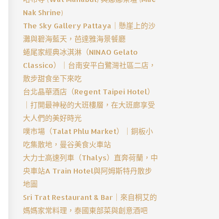
Nak Shrine)
The Sky Gallery Pattaya｜懸崖上的沙
灘與碧海藍天，芭達雅海景餐廳
蜷尾家經典冰淇淋（NINAO Gelato
Classico）｜台南安平白鷺灣社區二店，
散步甜食坐下來吃
台北晶華酒店（Regent Taipei Hotel）
｜打開最神秘的大班樓層，在大班廊享受
大人們的美好時光
噗市場（Talat Phlu Market）｜銅板小
吃集散地，曼谷美食火車站
大力士高速列車（Thalys）直奔荷蘭，中
央車站A Train Hotel與阿姆斯特丹散步
地圖
Sri Trat Restaurant & Bar｜來自桐艾的
媽媽家常料理，泰國東部菜與創意酒吧