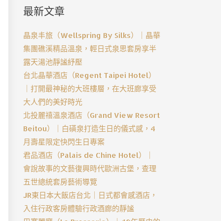
最新文章
晶泉丰旅（Wellspring By Silks）｜晶華
集團礁溪精品溫泉，輕日式泉思套房享半
露天湯池靜謐紓壓
台北晶華酒店（Regent Taipei Hotel）
｜打開最神秘的大班樓層，在大班廊享受
大人們的美好時光
北投麗禧溫泉酒店（Grand View Resort
Beitou）｜白磺泉打造生日的儀式感，4
月壽星限定快閃生日專案
君品酒店（Palais de Chine Hotel）｜
會說故事的文藝復興時代歐洲古堡，查理
五世總統套房藝術導覽
JR東日本大飯店台北｜日式都會感酒店，
入住行政客房體驗行政酒廊的靜謐