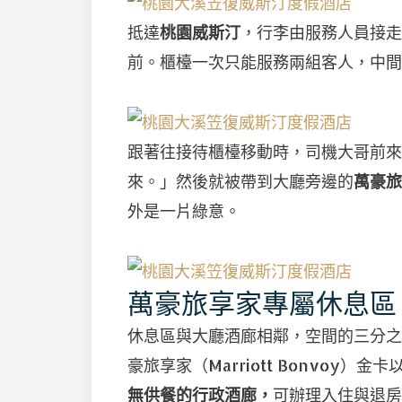
抵達
桃園威斯汀
，行李由服務人員接走
前。櫃檯一次只能服務兩組客人，中間
跟著往接待櫃檯移動時，司機大哥前來
來。」然後就被帶到大廳旁邊的
萬豪旅
外是一片綠意。
萬豪旅享家專屬休息區
休息區與大廳酒廊相鄰，空間的三分之
豪旅享家（Marriott Bonvoy
無供餐的行政酒廊，
可辦理入住與退房