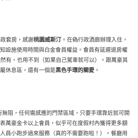
行政套房，感謝
桃園威斯汀
。在
偽
行政酒廊辦理入住，
知設施使用時間與白金會員權益。會員有延遲退房權
雖然有，也用不到（如果自己駕車就可以）。跟萬豪其
屬休息區，還有一個是
黑色手環的關愛
。
通行無阻，任何需感應的門禁區域，只要手環靠近就可開
表萬豪金卡以上會員，似乎可在度假村內獲得更多額
人員小跑步過來服務（真的不需要跑啦！）。餐廳用