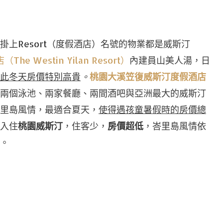
上Resort（度假酒店）名號的物業都是威斯汀
 Westin Yilan Resort）
內建員山美人湯，日
此冬天房價特別高貴
。
桃園大溪笠復威斯汀度假酒店
兩個泳池、兩家餐廳、兩間酒吧與亞洲最大的威斯汀
里島風情，最適合夏天，
使得遇孩童暑假時的房價總
入住
桃園威斯汀
，住客少，
房價超低
，峇里島風情依
。