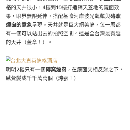
格
的天井很小，4樓到10樓打造鋪天蓋地的鏡面效
果，眼界無限延伸，搭配基隆河岸波光粼粼與
磚窯
煙囪的意象
呈現。天井就是巨大網美牆，每一層都
有一個可以站出去的拍照空間。這是全台灣最有趣
的天井（蓋章！）。
明明2樓只有一個
磚窯煙囪
，在鏡面交相反射之下，
感覺變成千千萬萬個（誇張！）