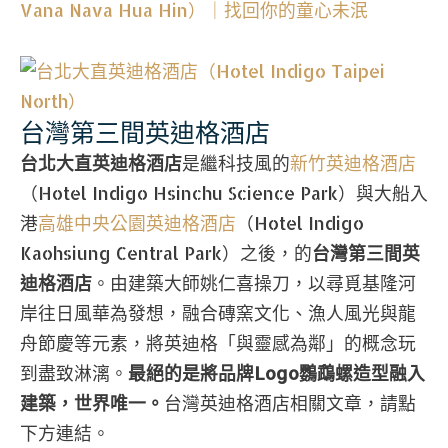
Vana Nava Hua Hin）｜找回你的童心未泯
台灣第三間英迪格酒店
台北大直英迪格酒店
是繼科技風的
新竹英迪格酒店
（Hotel Indigo Hsinchu Science Park）與大船入
港
高雄中央公園英迪格酒店
（Hotel Indigo
Kaohsiung Central Park）之後，的
台灣第三間英
迪格酒店
。由建築大師姚仁喜操刀，以尋覓基隆河
岸往日風華為發想，融合磚窯文化、漁人風光與龍
舟節慶等元素，將英迪格「與靈感為鄰」的概念玩
到盡致淋漓。
最絕的是將品牌Logo鸚鵡螺造型融入
建築，世界唯一。
台灣英迪格酒店相關文章，請點
下方連結。