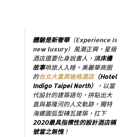
體驗是新奢華
（Experience is
new luxury）風潮正興，星級
酒店還要化身說書人，講
床邊
故事
哄旅人入睡。美麗華商圈
的
台北大直英迪格酒店
（Hotel
Indigo Taipei North）
，以當
代設計的建築語句，拼貼出大
直與基隆河的人文軌跡，獨特
海螺圓弧型磚瓦建築，扛下
2020最具指標性的設計酒店稱
號當之無愧
！