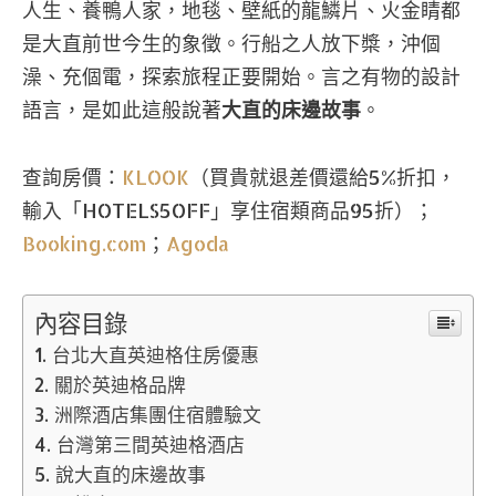
人生、養鴨人家，地毯、壁紙的龍鱗片、火金睛都
是大直前世今生的象徵。行船之人放下槳，沖個
澡、充個電，探索旅程正要開始。言之有物的設計
語言，是如此這般說著
大直的床邊故事
。
查詢房價：
KLOOK
（買貴就退差價還給5%折扣，
輸入「HOTELS5OFF」享住宿類商品95折）；
Booking.com
；
Agoda
內容目錄
台北大直英迪格住房優惠
關於英迪格品牌
洲際酒店集團住宿體驗文
台灣第三間英迪格酒店
說大直的床邊故事