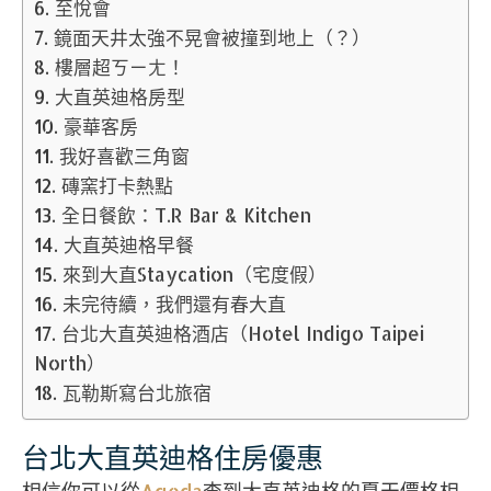
至悅會
鏡面天井太強不晃會被撞到地上（？）
樓層超ㄎㄧㄤ！
大直英迪格房型
豪華客房
我好喜歡三角窗
磚窯打卡熱點
全日餐飲：T.R Bar & Kitchen
大直英迪格早餐
來到大直Staycation（宅度假）
未完待續，我們還有春大直
台北大直英迪格酒店（Hotel Indigo Taipei
North）
瓦勒斯寫台北旅宿
台北大直英迪格住房優惠
相信你可以從
Agoda
查到大直英迪格的夏天價格相