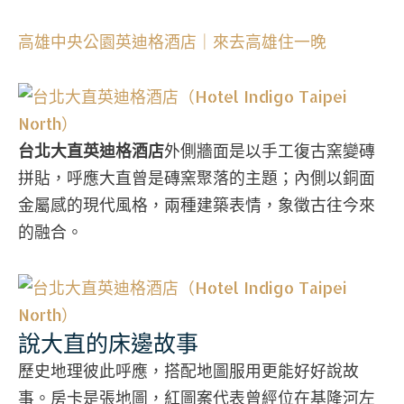
高雄中央公園英迪格酒店｜來去高雄住一晚
台北大直英迪格酒店
外側牆面是以手工復古窯變磚
拼貼，呼應大直曾是磚窯聚落的主題；內側以銅面
金屬感的現代風格，兩種建築表情，象徵古往今來
的融合。
說大直的床邊故事
歷史地理彼此呼應，搭配地圖服用更能好好說故
事。房卡是張地圖，紅圖案代表曾經位在基隆河左