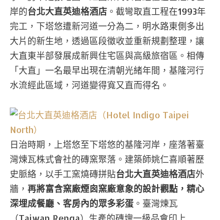
岸的
台北大直英迪格酒店
。截彎取直工程在1993年
完工，下塔悠遭新河道一分為二，明水路東側多出
大片的新生地，透過區段徵收並重新規劃整理，讓
大直東半部發展成新興住宅區與高級旅宿區。相傳
「大直」一名最早出現在清朝光緒年間，基隆河行
水流經此區域，河道變得寬又直而得名。
日治時期，上塔悠至下塔悠的基隆河岸，座落著臺
灣煉瓦株式會社的磚窯聚落。建築師姚仁喜順著歷
史脈絡，以手工窯燒磚拼貼
台北大直英迪格酒店
外
牆，
再將富含窯廠煙囪窯廠意象的設計觀點，精心
深埋成餐廳、客房內的眾多彩蛋
。臺灣煉瓦
（Taiwan Renga）生產的磚塊一級品會印上