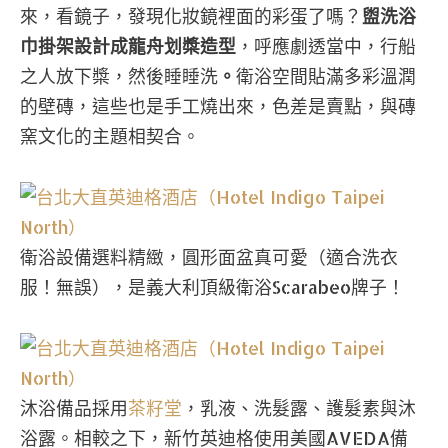
來，看鏡子，發現化妝鏡裡面的彩蛋了嗎？
盥洗浴
巾掛架設計成龍舟划槳造型
，呼應劇透當中，行船
之人放下槳，然後睡睡洗
。
衛浴空間貼滿多彩溫潤
的壁磚，這些也是手工燒出來，色差是賣點，與磚
窯文化的主題相契合。
衛浴設備選料精緻，圓形面盆真可愛（適合洗衣
服！無誤），是義大利頂級衛浴Scarabeo牌子！
沐浴備品採用
茶籽堂
，乳液、洗髮露、護髮素與沐
浴露。相較之下，新竹英迪格使用美國AVEDA備