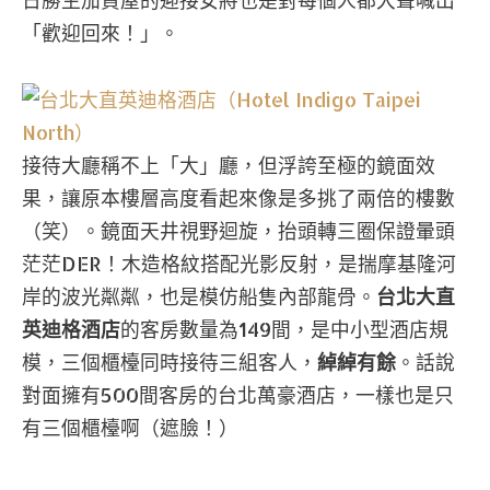
「歡迎回來！」。
接待大廳稱不上「大」廳，但浮誇至極的鏡面效
果，讓原本樓層高度看起來像是多挑了兩倍的樓數
（笑）。鏡面天井視野迴旋，抬頭轉三圈保證暈頭
茫茫DER！木造格紋搭配光影反射，是揣摩基隆河
岸的波光粼粼，也是模仿船隻內部龍骨。
台北大直
英迪格酒店
的客房數量為149間，是中小型酒店規
模，三個櫃檯同時接待三組客人，
綽綽有餘
。話說
對面擁有500間客房的台北萬豪酒店，一樣也是只
有三個櫃檯啊（遮臉！）