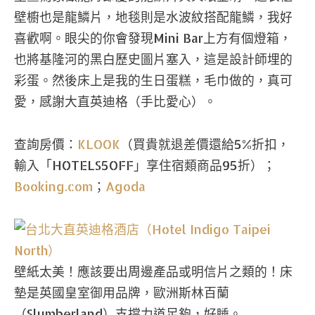
壁櫥也是龍鱗片，地毯則是水波紋搭配龍鱗，我好
喜歡啊。眼尖的你會發現Mini Bar上方有個燈箱，
也將基隆河的黑白歷史圖片塞入，這是設計師埋的
彩蛋。然後床上是我的生日蛋糕，毛巾做的，真可
愛，感謝大直英迪格（手比愛心）。
查詢房價：
KLOOK
（買貴就退差價還給5%折扣，
輸入「HOTELS5OFF」享住宿類商品95折）；
Booking.com
；
Agoda
壁紙太美！應該要出周邊產品或明信片之類的！床
墊是英國皇室御用品牌，歐洲斯林百蘭
（Slumberland）支撐力道足夠，好睡。