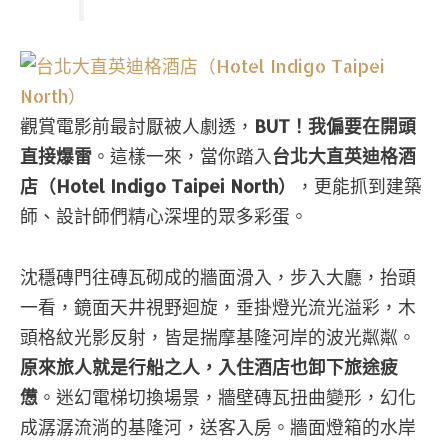
觀賞電影前最討厭被人劇透，
BUT！我偏要在開頭
直接爆雷
。這樣一來，當你踏入
台北大直英迪格酒
店（Hotel Indigo Taipei North）
，更能抓到建築
師、設計師們精心深埋的眾多彩蛋。
沈穩磚門往磚瓦砌成的牆面滑入，步入大廳，抬頭
一看，鏡面天井視野迴旋，垂掛燈光流光溢彩，木
頭格紋光影反射，皆是揣摩基隆河岸的波光粼粼。
原來旅人就是行船之人，入住酒店也卸下旅途疲
憊
。迷幻電梯切換場景，牆壁磚瓦扭曲變形，幻化
成潺潺流淌的基隆河，送客入房。牆面燈箱的水岸